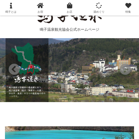
鳴子とは
お宿
お店
湯めぐり
特集
鳴子温泉観光協会公式ホームページ