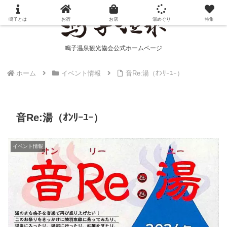
鳴子とは
お宿
お店
湯めぐり
特集
鳴子温泉観光協会公式ホームページ
ホーム
イベント情報
音Re:湯（ｵﾝﾘｰﾕｰ）
音Re:湯（ｵﾝﾘｰﾕｰ）
イベント情報