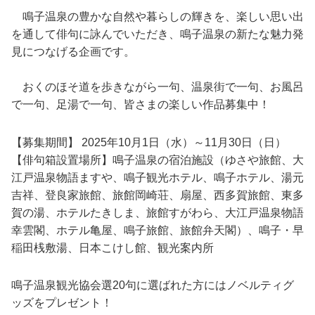
鳴子温泉の豊かな自然や暮らしの輝きを、楽しい思い出
を通して俳句に詠んでいただき、鳴子温泉の新たな魅力発
見につなげる企画です。
おくのほそ道を歩きながら一句、温泉街で一句、お風呂
で一句、足湯で一句、皆さまの楽しい作品募集中！
【募集期間】 2025年10月1日（水）～11月30日（日）
【俳句箱設置場所】鳴子温泉の宿泊施設（ゆさや旅館、大
江戸温泉物語ますや、鳴子観光ホテル、鳴子ホテル、湯元
吉祥、登良家旅館、旅館岡崎荘、扇屋、西多賀旅館、東多
賀の湯、ホテルたきしま、旅館すがわら、大江戸温泉物語
幸雲閣、ホテル亀屋、鳴子旅館、旅館弁天閣）、鳴子・早
稲田桟敷湯、日本こけし館、観光案内所
鳴子温泉観光協会選20句に選ばれた方にはノベルティグ
ッズをプレゼント！