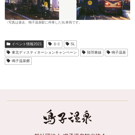
↑写真は過去、鳴子温泉駅に停車したSL車両です。
イベント情報2021
ＤＣ
SL
東北ディスティネーションキャンペーン
陸羽東線
鳴子温泉
鳴子温泉郷