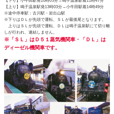
【下り】小牛田駅発10時05分→鳴子温泉駅着11時47分
【上り】鳴子温泉駅発13時03分→小牛田駅着14時49分
※途中停車駅：古川駅・岩出山駅
※下りはＤＬが先頭で運転、ＳＬが最後尾となります。
上りはＳＬが先頭で運転、ＤＬは鳴子温泉駅にて切り離
しが行われ、連結しません。
※「ＳＬ」はＤ５１蒸気機関車・「ＤＬ」は
ディーゼル機関車です。