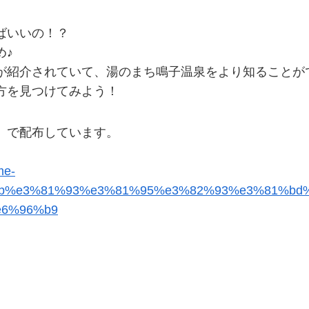
ばいいの！？
め♪
が紹介されていて、湯のまち鳴子温泉をより知ることが
方を見つけてみよう！
）で配布しています。
me-
82%8b%e3%81%93%e3%81%95%e3%82%93%e3%81%b
e6%96%b9