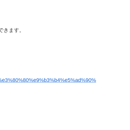
できます。
d%e3%80%80%e9%b3%b4%e5%ad%90%