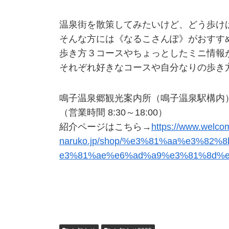
温泉街を散策してみたいけど、どう歩け
そんな方には《なるこさんぽ》がおすす
歩き方３コースやちょっとしたミニ情報
それぞれ好きなコースや自分なりの歩き
鳴子温泉郷観光案内所（鳴子温泉駅構内
（営業時間 8:30～18:00）
紹介ページはこちら→
https://www.welco
naruko.jp/shop/%e3%81%aa%e3%
e3%81%ae%e6%ad%a9%e3%81%8d%