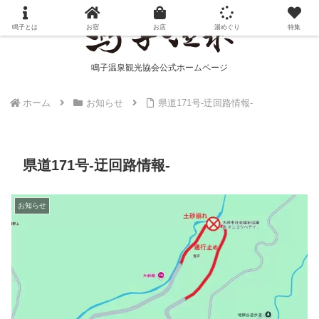
鳴子とは
お宿
お店
湯めぐり
特集
鳴子温泉観光協会公式ホームページ
ホーム
お知らせ
県道171号-迂回路情報-
県道171号-迂回路情報-
お知らせ