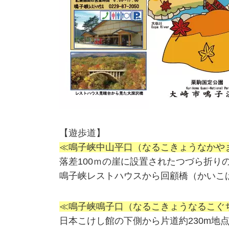
【遊歩道】
≪鳴子峡中山平口（なるこきょうなかや
落差100ｍの崖に設置されたつづら折り
鳴子峡レストハウスから回顧橋（かいこば
≪鳴子峡鳴子口（なるこきょうなるこぐ
日本こけし館の下側から片道約230m地