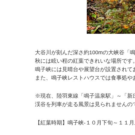
大谷川が刻んだ深さ約100mの大峡谷「
秋には眩い程の紅葉できれいな場所です
鳴子峡には見晴台や展望台が設置されて
また、鳴子峡レストハウスでは食事処や
※現在、陸羽東線「鳴子温泉駅」～「新
渓谷を列車が走る風景は見られませんの
【紅葉時期】鳴子峡-１０月下旬～１１月