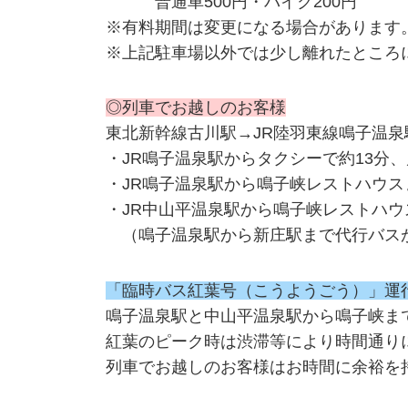
普通車500円・バイク200円
※有料期間は変更になる場合があります
※上記駐車場以外では少し離れたところ
◎列車でお越しのお客様
東北新幹線古川駅→JR陸羽東線鳴子温泉
・JR鳴子温泉駅からタクシーで約13分、
・JR鳴子温泉駅から鳴子峡レストハウスま
・JR中山平温泉駅から鳴子峡レストハウス
（鳴子温泉駅から新庄駅まで代行バス
「臨時バス紅葉号（こうようごう）」運
鳴子温泉駅と中山平温泉駅から鳴子峡ま
紅葉のピーク時は渋滞等により時間通り
列車でお越しのお客様はお時間に余裕を