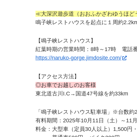
≪大深沢遊歩道（おおふかざわゆうほど
鳴子峡レストハウスを起点に１周約2.2k
【鳴子峡レストハウス】
紅葉時期の営業時間：8時～17時 電話番号：0
https://naruko-gorge.jimdosite.com/
【アクセス方法】
◎お車でお越しのお客様
東北道古川I.C→国道47号線を約33km
「鳴子峡レストハウス駐車場」※台数約2
有料期間：2025年10月11日（土）～11
料金：大型車（定員30人以上）1,500円・