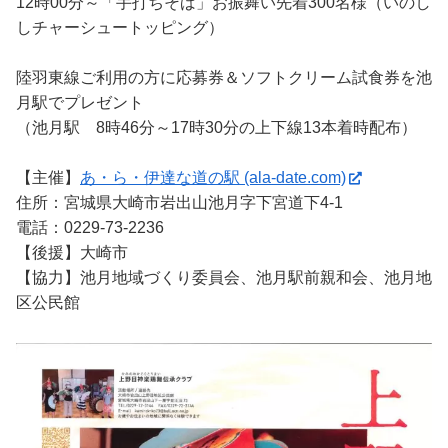
12時00分～「手打ちそば」お振舞い先着300名様（いのし
しチャーシュートッピング）
陸羽東線ご利用の方に応募券＆ソフトクリーム試食券を池
月駅でプレゼント
（池月駅 8時46分～17時30分の上下線13本着時配布）
【主催】
あ・ら・伊達な道の駅 (ala-date.com)
住所：宮城県大崎市岩出山池月字下宮道下4-1
電話：0229-73-2236
【後援】大崎市
【協力】池月地域づくり委員会、池月駅前親和会、池月地
区公民館