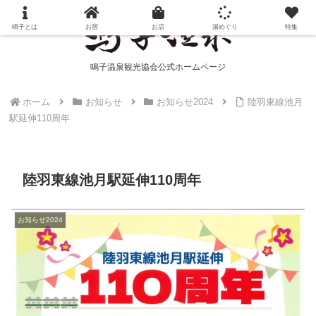
鳴子とは
お宿
お店
湯めぐり
特集
鳴子温泉観光協会公式ホームページ
ホーム
お知らせ
お知らせ2024
陸羽東線池月
駅延伸110周年
陸羽東線池月駅延伸110周年
お知らせ2024