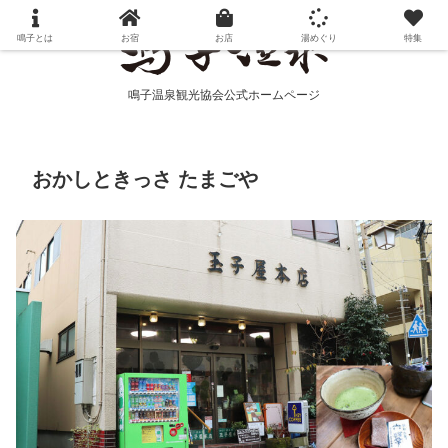
鳴子とは
お宿
お店
湯めぐり
特集
鳴子温泉観光協会公式ホームページ
おかしときっさ たまごや