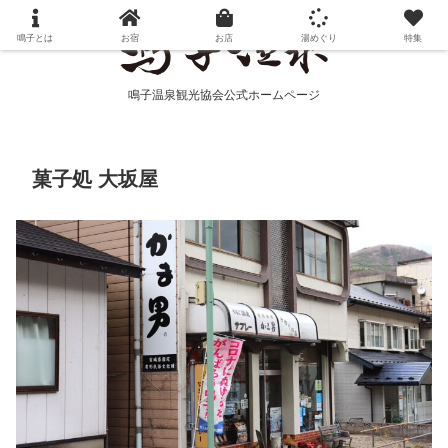
鳴子とは
お宿
お店
湯めぐり
特集
鳴子温泉観光協会公式ホームページ
菓子処 大坂屋