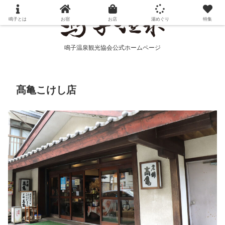
鳴子とは
お宿
お店
湯めぐり
特集
鳴子温泉観光協会公式ホームページ
髙亀こけし店