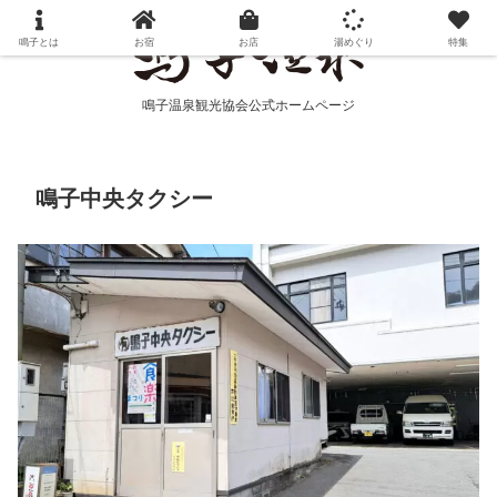
鳴子とは
お宿
お店
湯めぐり
特集
鳴子温泉観光協会公式ホームページ
鳴子中央タクシー